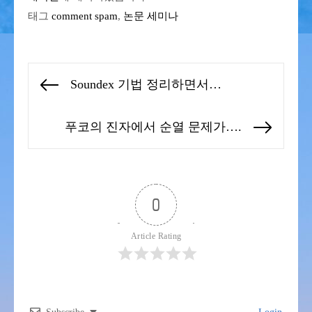
태그
comment spam
,
논문 세미나
글
Soundex 기법 정리하면서…
Previous
탐
post:
색
푸코의 진자에서 순열 문제가….
Next
post:
0
Article Rating