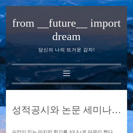
내
용
from __future__ import
으
로
dream
바
로
당신의 나의 뜨거운 감자!
가
기
기
본
메
뉴
성적공시와 논문 세미나…
수업이 있는 마지막 학기를 All A+로 마무리 했다.