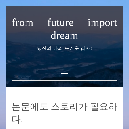
내
용
from __future__ import
으
로
dream
바
로
당신의 나의 뜨거운 감자!
가
기
기
본
메
뉴
논문에도 스토리가 필요하
다.