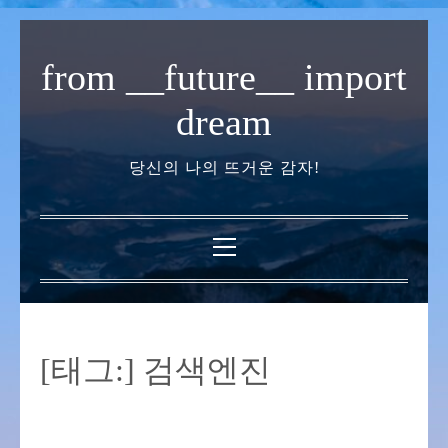
내
용
from __future__ import
으
로
dream
바
로
당신의 나의 뜨거운 감자!
가
기
기
본
메
뉴
[태그:]
검색엔진