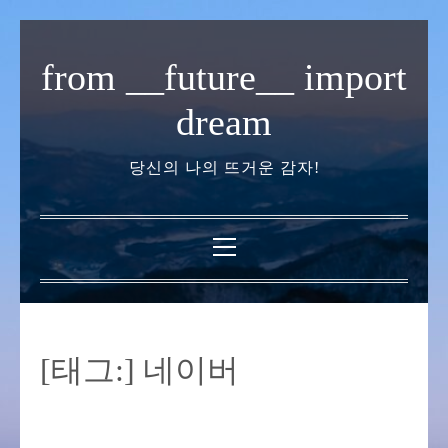
내
용
from __future__ import
으
로
dream
바
로
당신의 나의 뜨거운 감자!
가
기
기
본
메
뉴
[태그:]
네이버