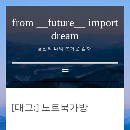
내
용
from __future__ import
으
로
dream
바
로
당신의 나의 뜨거운 감자!
가
기
기
본
메
뉴
[태그:]
노트북가방