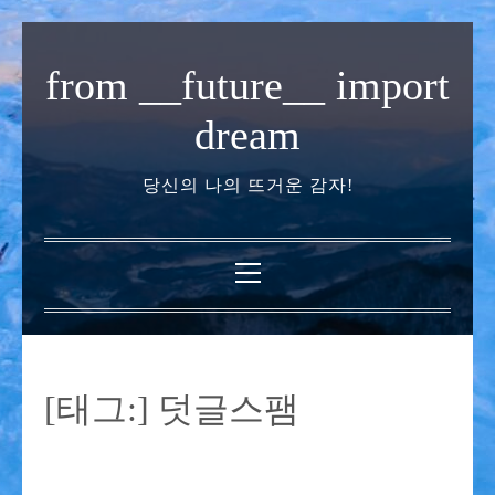
내
용
from __future__ import
으
로
dream
바
로
당신의 나의 뜨거운 감자!
가
기
기
본
메
뉴
[태그:]
덧글스팸