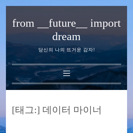
내
용
from __future__ import
으
로
dream
바
로
당신의 나의 뜨거운 감자!
가
기
기
본
메
뉴
[태그:]
데이터 마이너