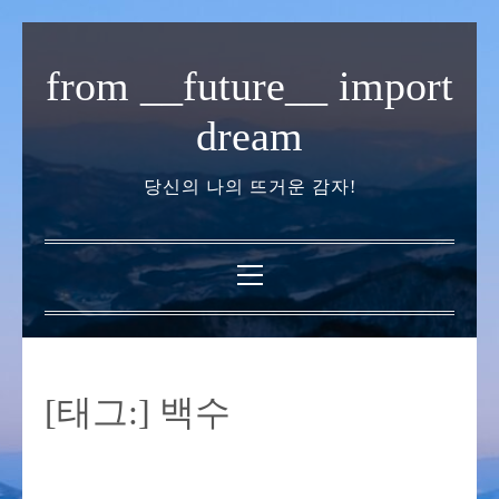
내
용
from __future__ import
으
로
dream
바
로
당신의 나의 뜨거운 감자!
가
기
기
본
메
뉴
[태그:]
백수