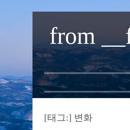
내
용
from __
으
로
바
로
가
기
[태그:]
변화