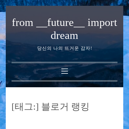
내
용
from __future__ import
으
로
dream
바
로
당신의 나의 뜨거운 감자!
가
기
기
본
메
뉴
[태그:]
블로거 랭킹