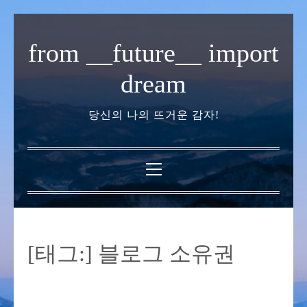
내
용
from __future__ import
으
로
dream
바
로
당신의 나의 뜨거운 감자!
가
기
기
본
메
뉴
[태그:]
블로그 소유권