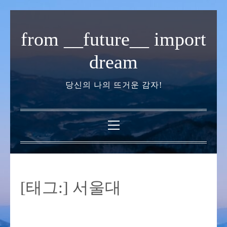
내
용
from __future__ import
으
로
dream
바
로
당신의 나의 뜨거운 감자!
가
기
기
본
메
뉴
[태그:]
서울대