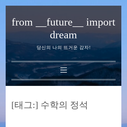
내
용
from __future__ import
으
로
dream
바
로
당신의 나의 뜨거운 감자!
가
기
기
본
메
뉴
[태그:]
수학의 정석