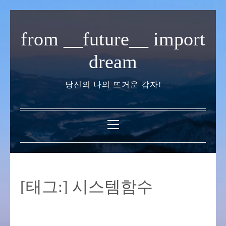
내
용
from __future__ import
으
로
dream
바
로
당신의 나의 뜨거운 감자!
가
기
기
본
메
뉴
[태그:]
시스템함수