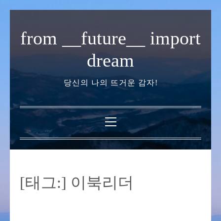
내
용
from __future__ import
으
로
dream
바
로
당신의 나의 뜨거운 감자!
가
기
기
본
메
뉴
[태그:]
이북리더