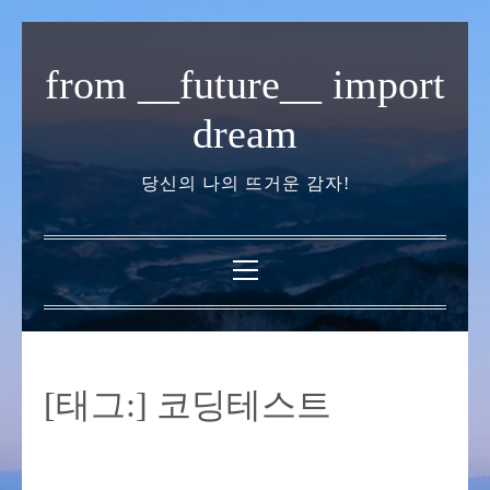
내
용
from __future__ import
으
로
dream
바
로
당신의 나의 뜨거운 감자!
가
기
기
본
메
뉴
[태그:]
코딩테스트