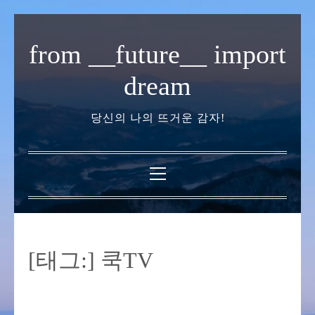
내
용
from __future__ import
으
로
dream
바
로
당신의 나의 뜨거운 감자!
가
기
기
본
메
뉴
[태그:]
쿡TV