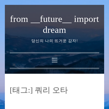
내
용
from __future__ import
으
로
dream
바
로
당신의 나의 뜨거운 감자!
가
기
기
본
메
뉴
[태그:]
쿼리 오타