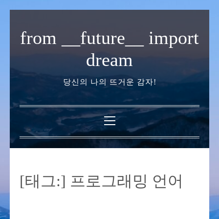
내
용
from __future__ import
으
로
dream
바
로
당신의 나의 뜨거운 감자!
가
기
기
본
메
뉴
[태그:]
프로그래밍 언어