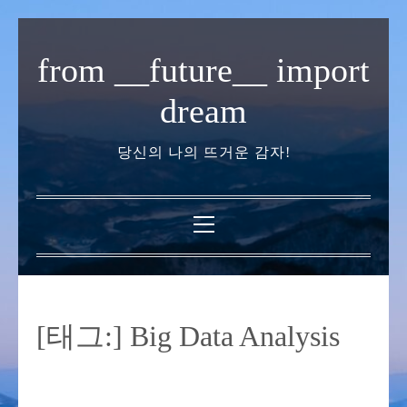
내
용
from __future__ import
으
로
dream
바
로
당신의 나의 뜨거운 감자!
가
기
기
본
메
뉴
[태그:]
Big Data Analysis