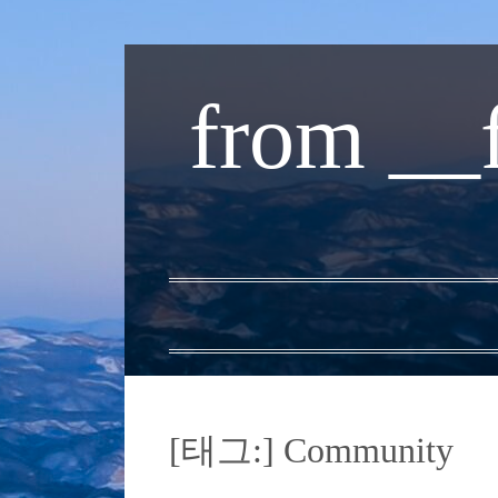
내
용
from __
으
로
바
로
가
기
[태그:]
Community