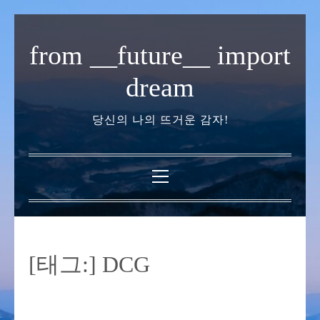
내
용
from __future__ import
으
로
dream
바
로
당신의 나의 뜨거운 감자!
가
기
기
본
메
뉴
[태그:]
DCG