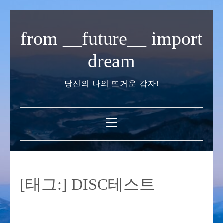
내
용
from __future__ import
으
로
dream
바
로
당신의 나의 뜨거운 감자!
가
기
기
본
메
뉴
[태그:]
DISC테스트