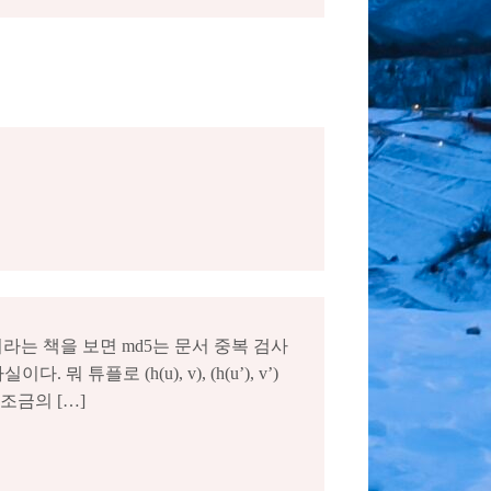
b 이라는 책을 보면 md5는 문서 중복 검사
로 (h(u), v), (h(u’), v’)
조금의 […]