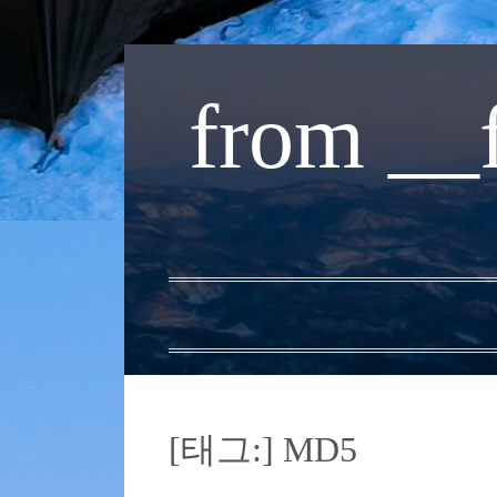
내
용
from __
으
로
바
로
가
기
[태그:]
MD5