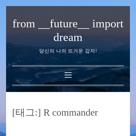
내
용
from __future__ import
으
로
dream
바
로
당신의 나의 뜨거운 감자!
가
기
기
본
메
뉴
[태그:]
R commander