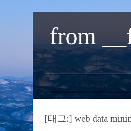
내
용
from __
으
로
바
로
가
기
[태그:]
web data mini