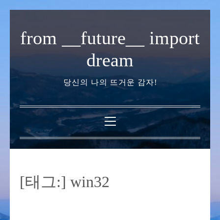
내
용
from __future__ import
으
로
dream
바
로
당신의 나의 뜨거운 감자!
가
기
기
본
메
뉴
[태그:]
win32