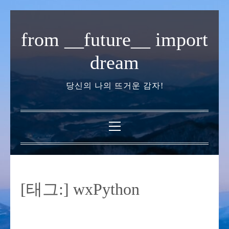
내
용
from __future__ import
으
로
dream
바
로
당신의 나의 뜨거운 감자!
가
기
기
본
메
뉴
[태그:]
wxPython