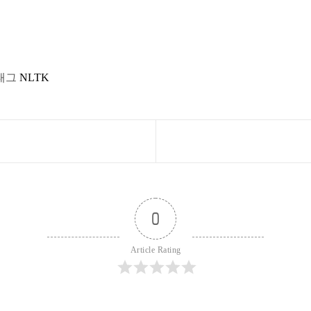
태그
NLTK
0
Article Rating