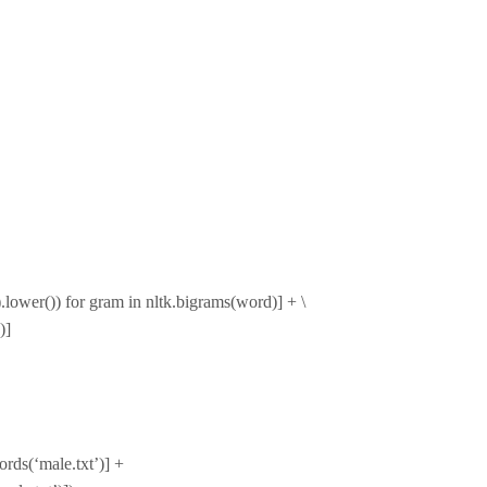
.lower()) for gram in nltk.bigrams(word)] + \
)]
rds(‘male.txt’)] +