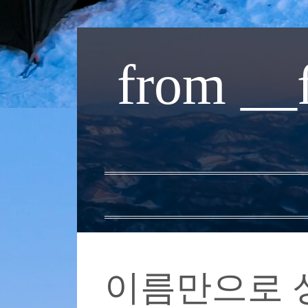
내
용
from __
으
로
바
로
가
기
이름만으로 