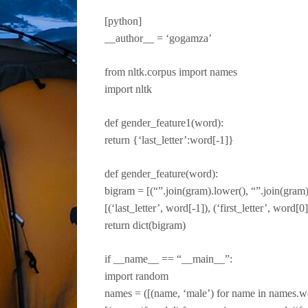
[python]
__author__ = ‘gogamza’
from nltk.corpus import names
import nltk
def gender_feature1(word):
return {‘last_letter’:word[-1]}
def gender_feature(word):
bigram = [(“”.join(gram).lower(), “”.join(gram)
[(‘last_letter’, word[-1]), (‘first_letter’, word[0]
return dict(bigram)
if __name__ == “__main__”:
import random
names = ([(name, ‘male’) for name in names.wo