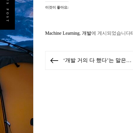
PREVIOUS POST
이것이 좋아요:
Machine Learning
,
개발
에 게시되었습니다
글
‘개발 거의 다 했다’는 말은…
Previous
탐
post:
색