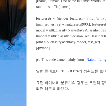
[(name, ‘female’) for name in names.words(‘fem
random.shuffle(names)
featuresets = [(gender_feature(n), g) for (n, g)
train_set, test_set = featuresets[900:], featurese
model = nltk.classify.NaiveBayesClassifier.trai
#model = nltk.classify.DecisionTreeClassifier.tr
print nltk.classify.accuracy(model, test_set)
[/python]
ps. This code came mainly from “
Natural Lang
몇번 돌려보니 “81 ~ 83”%의 정확도를 
요런 바이너리 분류기의 경우는 우연히 정답
되면 하도록 하겠다.