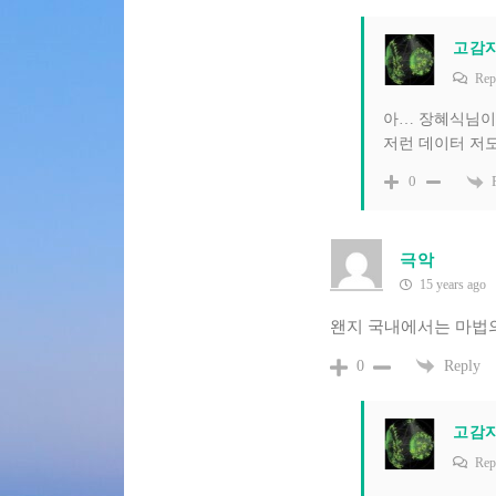
고감
Rep
아… 장혜식님이
저런 데이터 저
0
극악
15 years ago
왠지 국내에서는 마법의
Reply
0
고감
Rep