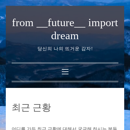
내
용
from __future__ import
으
로
dream
바
로
당신의 나의 뜨거운 감자!
가
기
기
본
메
뉴
최근 근황
어디를 가든 최근 근황에 대해서 궁금해 하시는 분들