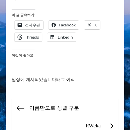
이 글 공유하기:
전자우편
Facebook
X
Threads
LinkedIn
이것이 좋아요:
일상
에 게시되었습니다
태그
이직
글
이름만으로 성별 구분
Previous
탐
post:
색
RWeka
Next