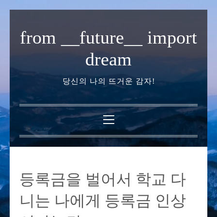
내
용
from __future__ import
으
로
dream
바
로
당신의 나의 뜨거운 감자!
가
기
기
본
메
뉴
등록금을 벌어서 학교 다
니는 나에게 등록금 인상