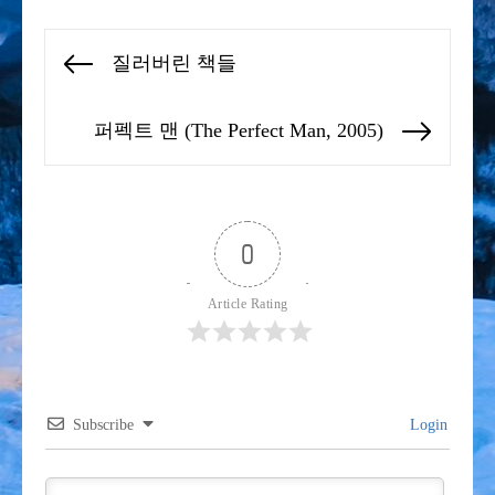
글
질러버린 책들
Previous
탐
post:
색
퍼펙트 맨 (The Perfect Man, 2005)
Next
post:
0
Article Rating
Subscribe
Login