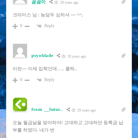
곰곰이
20 years ago
크라미스 님 : 농담두 심하셔 ~~ ^^;
Reply
0
psyoblade
20 years ago
이런~~ 이제 입학인데….. 쿨럭..
Reply
0
from __futur..
20 years ago
오늘 월급날을 맞아하야! 고대하고 고대하던 등록금 납
부를 하였다. 내가 번