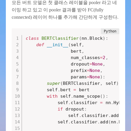
모든 버트 모델은 첫 클래스 레이블을 pooler 라고 네
이밍 하고 있고 이 pooler 결과를 받아 FC(fully
connected) 레이어 하나를 추가해 간단하게 구성한다.
class
BERTClassifier
(
nn
.
Block
)
:
def
__init__
(
self
,
                 bert
,
                 num_classes
=
2
,
                 dropout
=
None
,
                 prefix
=
None
,
                 params
=
None
)
:
super
(
BERTClassifier
,
 self
)
.
__i
        self
.
bert 
=
 bert

with
 self
.
name_scope
(
)
:
            self
.
classifier 
=
 nn
.
Hybrid
if
 dropout
:
                self
.
classifier
.
add
(
nn
.
            self
.
classifier
.
add
(
nn
.
Dens