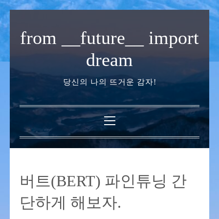
내
용
from __future__ import
으
로
dream
바
로
당신의 나의 뜨거운 감자!
가
기
기
본
메
뉴
버트(BERT) 파인튜닝 간
단하게 해보자.