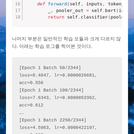
def
forward
(
self
,
 inputs
,
 token_typ
        _
,
 pooler_out 
=
 self
.
bert
(
input
return
 self
.
classifier
(
pooler_o
나머지 부분은 일반적인 학습 모듈과 크게 다르지 않
다. 아래는 학습 로그를 찍어본 것이다.
[Epoch 1 Batch 50/2344] 
loss=8.4847, lr=0.0000026681, 
acc=0.556
[Epoch 1 Batch 100/2344] 
loss=7.6343, lr=0.0000053362, 
acc=0.612
….
[Epoch 1 Batch 2250/2344] 
loss=4.5963, lr=0.0000422197, 