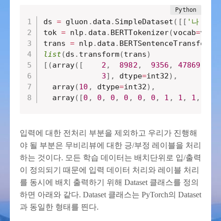
ds 
=
 gluon
.
data
.
SimpleDataset
(
[
[
'나 보기
tok 
=
 nlp
.
data
.
BERTTokenizer
(
vocab
=
voca
trans 
=
 nlp
.
data
.
BERTSentenceTransform
(
list
(
ds
.
transform
(
trans
)
[
(
array
(
[
2
,
8982
,
9356
,
47869
,
9
3
]
,
 dtype
=
int32
)
,
  array
(
10
,
 dtype
=
int32
)
,
  array
(
[
0
,
0
,
0
,
0
,
0
,
0
,
1
,
1
,
1
,
1
]
,
입력에 대한 전처리 부분을 제외하고 우리가 진행해
야 될 부분은 무비리뷰에 대한 긍/부정 레이블을 처리
하는 것이다. 모든 학습 데이터는 배치단위로 입/출력
이 정의되기 때문에 입력 데이터 처리와 레이블 처리
를 동시에 배치 출력하기 위해 Dataset 클래스를 정의
하면 아래와 같다. Dataset 클래스는 PyTorch의 Dataset
과 동일한 형태를 띈다.