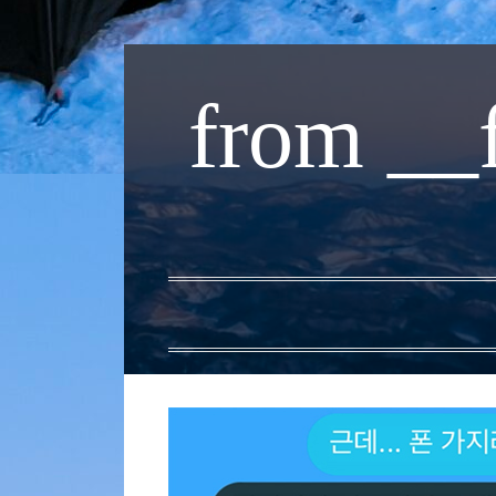
내
용
from __
으
로
바
로
가
기