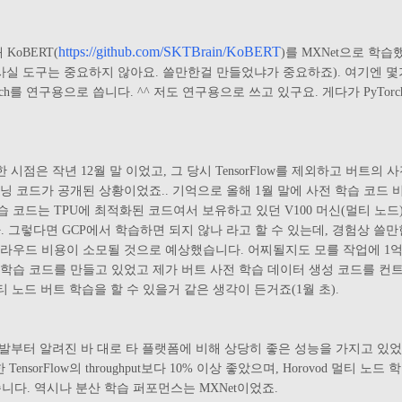
https://github.com/SKTBrain/KoBERT
 KoBERT(
)를 MXNet으로 학
사실 도구는 중요하지 않아요. 쓸만한걸 만들었냐가 중요하죠). 여기엔 몇
Torch를 연구용으로 씁니다. ^^ 저도 연구용으로 쓰고 있구요. 게다가 PyTo
점은 작년 12월 말 이었고, 그 당시 TensorFlow를 제외하고 버트의
 파인튜닝 코드가 공개된 상황이었죠.. 기억으로 올해 1월 말에 사전 학습 코
의 학습 코드는 TPU에 최적화된 코드여서 보유하고 있던 V100 머신(멀티 
니다. 그렇다면 GCP에서 학습하면 되지 않나 라고 할 수 있는데, 경험상
 클라우드 비용이 소모될 것으로 예상했습니다. 어찌될지도 모를 작업에 1
버트 학습 코드를 만들고 있었고 제가 버트 사전 학습 데이터 생성 코드를 
티 노드 버트 학습을 할 수 있을거 같은 생각이 든거죠(1월 초).
개발부터 알려진 바 대로 타 플랫폼에 비해 상당히 좋은 성능을 가지고 있었
TensorFlow의 throughput보다 10% 이상 좋았으며, Horovod 멀티
니다. 역시나 분산 학습 퍼포먼스는 MXNet이었죠.