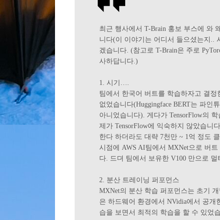
최근 행사에서 T-Brain 홍보 부스에 와 왜
니다(이 이야기는 어디서 들으셨는지.. 
겠습니다. (참고로 T-Brain은 주로 Py
사하답니다.)
1. 시기….
팀에서 한국어 버트를 학습하자고 결정한 시
없었습니다(Huggingface BERT는
아니었습니다). 게다가 TensorFlow
제가 TensorFlow에 익숙하지 않았습
한다 하더라도 대략 7천만 ~ 1억 정도
시점에 AWS AI팀에서 MXNet으로 
다. 드뎌 팀에서 보유한 V100 만으로 멀
2. 분산 트레이닝 퍼포먼스
MXNet의 분산 학습 퍼포먼스는 초기 
은 하드웨어 환경에서 NVidia에서 공개한 
습을 보면서 최적의 학습을 할 수 있었습