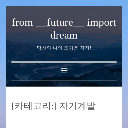
내
용
from __future__ import
으
로
dream
바
로
당신의 나의 뜨거운 감자!
가
기
기
본
메
뉴
[카테고리:]
자기계발