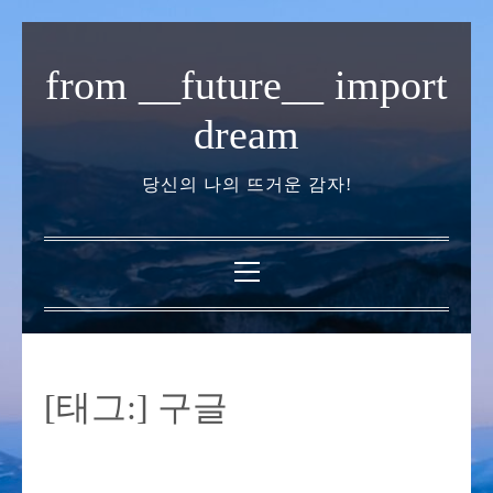
내
용
from __future__ import
으
로
dream
바
로
당신의 나의 뜨거운 감자!
가
기
기
본
메
뉴
[태그:]
구글