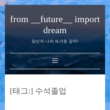
내
용
from __future__ import
으
로
dream
바
로
당신의 나의 뜨거운 감자!
가
기
기
본
메
뉴
[태그:]
수석졸업