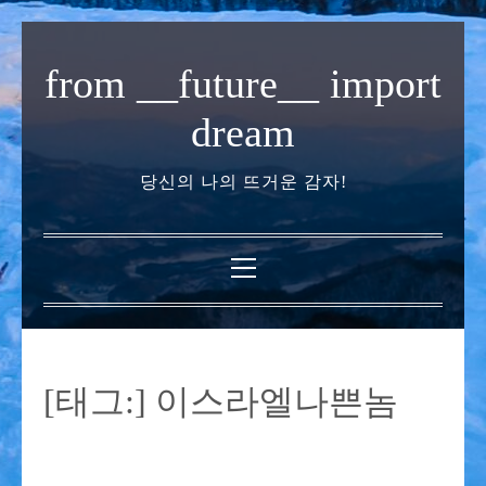
내
용
from __future__ import
으
로
dream
바
로
당신의 나의 뜨거운 감자!
가
기
기
본
메
뉴
[태그:]
이스라엘나쁜놈