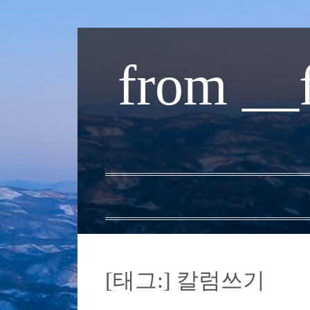
내
용
from __
으
로
바
로
가
기
[태그:]
칼럼쓰기