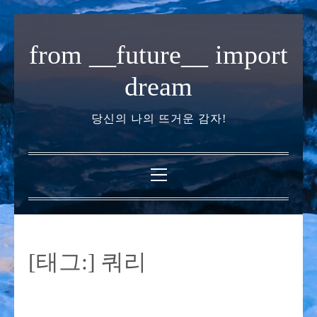
내
용
from __future__ import
으
로
dream
바
로
당신의 나의 뜨거운 감자!
가
기
기
본
메
뉴
[태그:]
쿼리