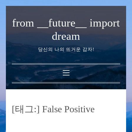
내
용
from __future__ import
으
로
dream
바
로
당신의 나의 뜨거운 감자!
가
기
기
본
메
뉴
[태그:]
False Positive