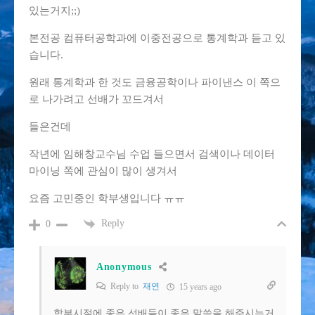
있는거지;;)
본전공 컴퓨터공학과에 이중전공으로 통계학과 듣고 있
습니다.
원래 통계학과 한 것도 금융공학이나 파이낸스 이 쪽으
로 나가려고 선배가 꼬드겨서
들은건데
작년에 임해창교수님 수업 들으면서 검색이나 데이터
마이닝 쪽에 관심이 많이 생겨서
요즘 고민중인 학부생입니다 ㅠㅠ
Reply
0
Anonymous
Reply to
재연
15 years ago
학부시절에 좋은 선배들이 좋은 말씀을 해주시는거