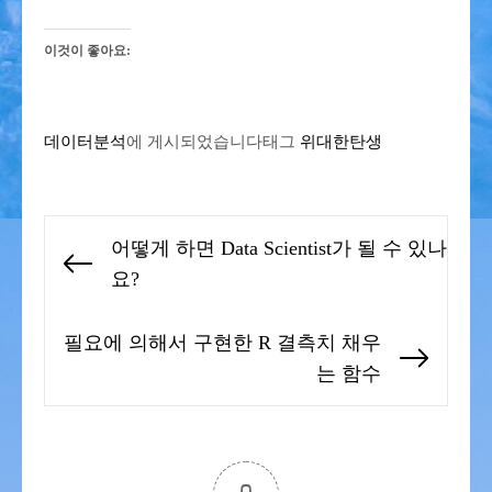
이것이 좋아요:
데이터분석
에 게시되었습니다
태그
위대한탄생
글
어떻게 하면 Data Scientist가 될 수 있나
탐
Previous
요?
색
post:
필요에 의해서 구현한 R 결측치 채우
Next
는 함수
post: