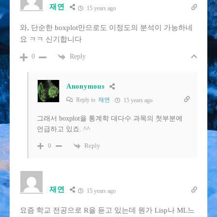
재연
15 years ago
와, 단순한 boxplot만으로도 이정도의 분석이 가능하네
요 ㅋㅋ 신기합니다
Reply
0
Anonymous
Reply to
재연
15 years ago
그래서 boxplot을 통계학 대다수 과목의 첫부분에
언급하고 있죠. ^^
Reply
0
재연
15 years ago
요즘 학교 전공으로 R을 듣고 있는데 뭔가 Lisp나 ML느