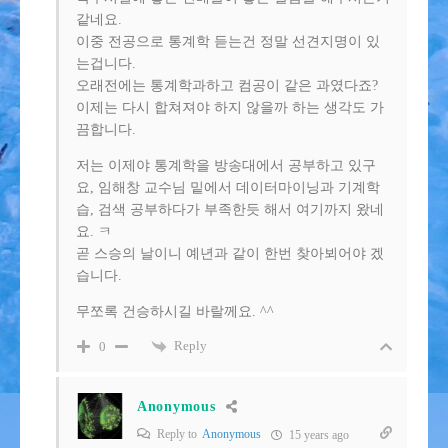
같네요.
이중 전공으로 통계학 듣는건 정말 선견지명이 있
는겁니다.
오래전에는 통계학과하고 컴공이 같은 과였다죠?
이제는 다시 합쳐져야 하지 않을까 하는 생각도 가
끔합니다.
저는 이제야 통계학을 방송대에서 공부하고 있구
요, 임해창 교수님 밑에서 데이터마이닝과 기계학
습, 검색 공부하다가 부족한듯 해서 여기까지 왔네
요. ㅋ
곧 스승의 날이니 예년과 같이 한번 찾아뵈어야 겠
습니다.
무쪼록 건승하시길 바랄께요. ^^
Reply
0
Anonymous
Reply to
Anonymous
15 years ago