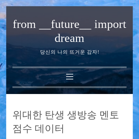
내
용
from __future__ import
으
로
dream
바
로
당신의 나의 뜨거운 감자!
가
기
기
본
메
뉴
위대한 탄생 생방송 멘토
점수 데이터